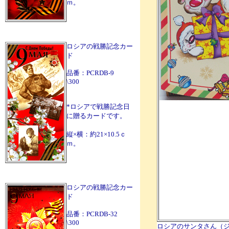
ｍ。
ロシアの戦勝記念カー
ド
品番：PCRDB-9
\300
*ロシアで戦勝記念日
に贈るカードです。
縦×横：約21×10.5ｃ
ｍ。
ロシアの戦勝記念カー
ド
品番：PCRDB-32
\300
ロシアのサンタさん（