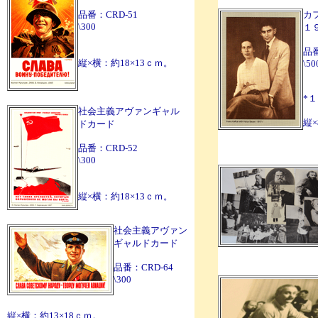
品番：CRD-51
カ
\300
１
品
縦×横：約18×13ｃｍ。
\50
*
社会主義アヴァンギャル
縦×
ドカード
品番：CRD-52
\300
縦×横：約18×13ｃｍ。
社会主義アヴァン
ギャルドカード
品番：CRD-64
\300
縦×横：約13×18ｃｍ。