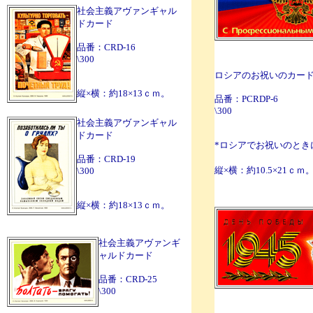
社会主義アヴァンギャル
ドカード
品番：CRD-16
\300
ロシアのお祝いのカー
縦×横：約18×13ｃｍ。
品番：PCRDP-6
\300
社会主義アヴァンギャル
ドカード
*ロシアでお祝いのとき
品番：CRD-19
縦×横：約10.5×21ｃｍ
\300
縦×横：約18×13ｃｍ。
社会主義アヴァンギ
ャルドカード
品番：CRD-25
\300