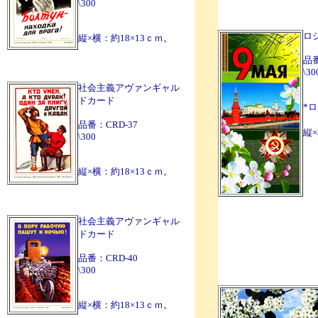
\300
ロ
縦×横：約18×13ｃｍ。
品番
\30
社会主義アヴァンギャル
ドカード
*
品番：CRD-37
縦×
\300
縦×横：約18×13ｃｍ。
社会主義アヴァンギャル
ドカード
品番：CRD-40
\300
縦×横：約18×13ｃｍ。