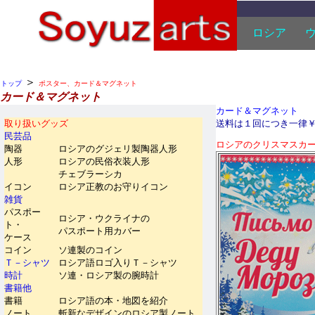
ロシア
＞
トップ
ポスター、カード＆マグネット
カード＆マグネット
カード＆マグネット
取り扱いグッズ
送料は１回につき一律
民芸品
ロシアのクリスマスカ
陶器
ロシアのグジェリ製陶器人形
人形
ロシアの民俗衣装人形
チェブラーシカ
イコン
ロシア正教のお守りイコン
雑貨
パスポー
ロシア・ウクライナの
ト・
パスポート用カバー
ケース
コイン
ソ連製のコイン
Ｔ－シャツ
ロシア語ロゴ入りＴ－シャツ
時計
ソ連・ロシア製の腕時計
書籍他
書籍
ロシア語の本・地図を紹介
ノート
斬新なデザインのロシア製ノート