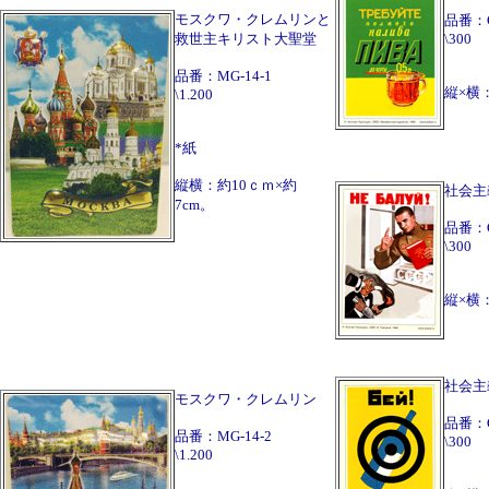
モスクワ・クレムリンと
品番：
救世主キリスト大聖堂
\300
品番：MG-14-1
縦×横：
\1.200
*紙
縦横：約10ｃｍ×約
社会主
7cm。
品番：
\300
縦×横：
社会主
モスクワ・クレムリン
品番：
品番：MG-14-2
\300
\1.200