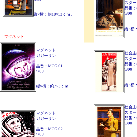
スター
品番：
\300
縦×横：約18×13ｃｍ。
縦×横：
マグネット
マグネット
社会主
ガガーリン
スター
品番：C
品番：MGG-01
\300
\700
縦×横：
縦×横：約7×5ｃｍ
社会主
スター
マグネット
品番：
ガガーリン
\300
品番：MGG-02
\700