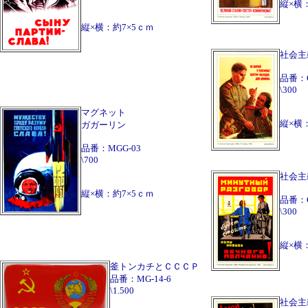
縦×横：
縦×横：約7×5ｃｍ
社会主
品番：
\300
マグネット
縦×横：
ガガーリン
品番：MGG-03
\700
社会主
縦×横：約7×5ｃｍ
品番：
\300
縦×横：
釜トンカチとＣＣＣＰ
品番：MG-14-6
\1.500
社会主