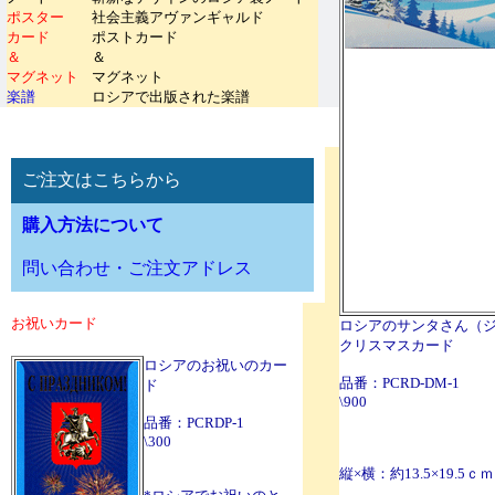
ポスター
社会主義アヴァンギャルド
カード
ポストカード
＆
＆
マグネット
マグネット
楽譜
ロシアで出版された楽譜
ご注文はこちらから
購入方法について
問い合わせ・ご注文アドレス
お祝いカード
ロシアのサンタさん（
クリスマスカード
ロシアのお祝いのカー
品番：PCRD-DM-1
ド
\900
品番：PCRDP-1
\300
縦×横：約13.5×19.5ｃ