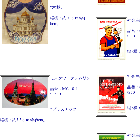
*木製。
縦横：約10ｃｍ×約
社会主
6cm。
品番：
\300
縦×横：
社会主
モスクワ・クレムリン
品番：
品番：MG-10-1
\300
\1.500
縦×横：
*プラスチック
縦横：約5.5ｃｍ×約9cm。
社会主