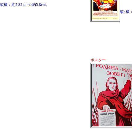
縦横：約5.85ｃｍ×約5.8cm。
縦×横：
ポスター