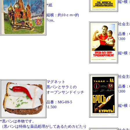
縦×横：
*紙
縦横：約10ｃｍ×約
7cm。
社会主
品番：
\300
縦×横：
社会主
マグネット
品番：
黒パンとサラミの
\300
オープンサンドイッチ
品番：MG-09-5
縦×横：
\1.500
*黒パンは本物です。
（黒パンは特殊な薬品処理がしてあるためカビたり