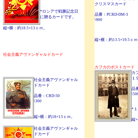
クリスマスカード
*ロシアで戦勝記念日
品番：PCRD-DM-3
に贈るカードです。
\900
縦×横：約18.5×13ｃｍ。
縦×横：約13.5×19.5ｃ
社会主義アヴァンギャルドカード
カフカのポストカード
カ
１
社会主義アヴァンギャル
ドカード
品
\50
品番：CRD-50
\300
*
縦×横：約18×13ｃｍ。
縦×
社会主義アヴァンギャル
ドカード