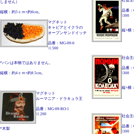
社会主
しません）
品番：
縦横：約5ｃｍ×約6cm。
\300
マグネット
キャビアとイクラの
縦×横：
オープンサンドイッチ
品番：MG-09-6
\1.500
社会主
*パンは本物ではありません。
品番：
縦横：約4ｃｍ×約8.5cm。
\300
縦×横：
マグネット
ルーマニア・ドラキュラ王
品番：MG-09-RO-1
\1.200
社会主
品番：
*木製
\300