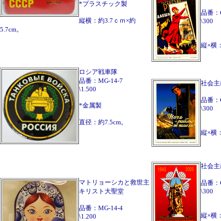
*プラスチック製
品番：
縦横：約3.7ｃｍ×約
\300
5.7cm。
縦×横：
ロシア戦車隊
品番：MG-14-7
社会主
\1.500
品番：
*金属製
\300
直径：約7.5cm。
縦×横：
社会主
マトリョーシカと救世主
品番：
キリスト大聖堂
\300
品番：MG-14-4
縦×横：
\1.200