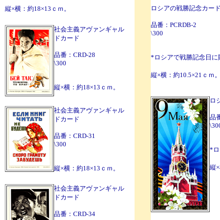
ロシアの戦勝記念カー
縦×横：約18×13ｃｍ。
品番：PCRDB-2
社会主義アヴァンギャル
\300
ドカード
品番：CRD-28
*ロシアで戦勝記念日に
\300
縦×横：約10.5×21ｃｍ
縦×横：約18×13ｃｍ。
ロ
社会主義アヴァンギャル
品
ドカード
\30
品番：CRD-31
\300
*
縦×
縦×横：約18×13ｃｍ。
社会主義アヴァンギャル
ドカード
品番：CRD-34