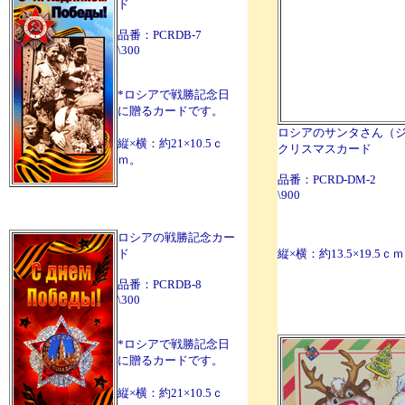
ド
品番：PCRDB-7
\300
*ロシアで戦勝記念日
に贈るカードです。
ロシアのサンタさん（
縦×横：約21×10.5ｃ
クリスマスカード
ｍ。
品番：PCRD-DM-2
\900
ロシアの戦勝記念カー
ド
縦×横：約13.5×19.5ｃ
品番：PCRDB-8
\300
*ロシアで戦勝記念日
に贈るカードです。
縦×横：約21×10.5ｃ