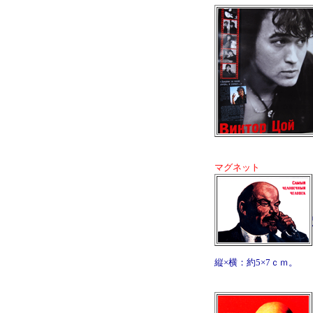
マグネット
縦×横：約5×7ｃｍ。